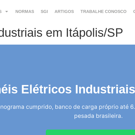
S
NORMAS
SGI
ARTIGOS
TRABALHE CONOSCO
dustriais em Itápolis/SP
éis Elétricos Industriai
nograma cumprido, banco de carga próprio até 6.
pesada brasileira.