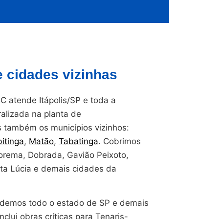
e cidades vizinhas
 atende Itápolis/SP e toda a
ralizada na planta de
também os municípios vizinhos:
bitinga
,
Matão
,
Tabatinga
. Cobrimos
orema, Dobrada, Gavião Peixoto,
ta Lúcia e demais cidades da
endemos todo o estado de SP e demais
nclui obras críticas para Tenaris-