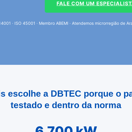
FALE COM UM ESPECIALIS
14001 · ISO 45001 · Membro ABEMI · Atendemos microrregião de Arar
lis escolhe a DBTEC porque o p
testado e dentro da norma
6.700 kW