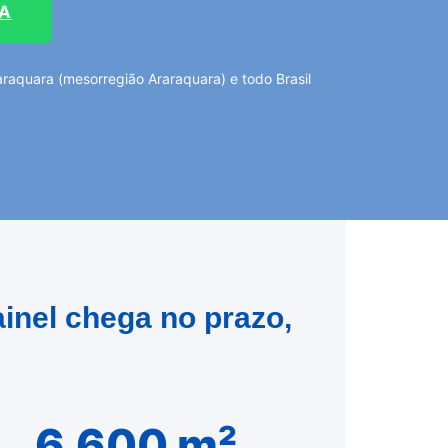
TA
aquara (mesorregião Araraquara) e todo Brasil
ainel chega no prazo,
6.600 m²