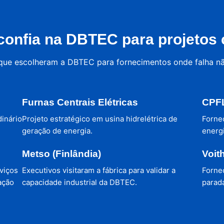
onfia na DBTEC para projetos c
 que escolheram a DBTEC para fornecimentos onde falha n
Furnas Centrais Elétricas
CPFL
dinário
Projeto estratégico em usina hidrelétrica de
Forne
geração de energia.
energi
Metso (Finlândia)
Voit
viços
Executivos visitaram a fábrica para validar a
Forne
ação
capacidade industrial da DBTEC.
parada