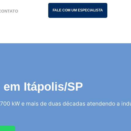
FALE COM UM ESPECIALISTA
CONTATO
s em Itápolis/SP
700 kW e mais de duas décadas atendendo a indú