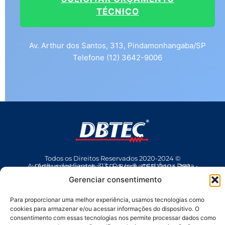
TÉCNICO
Av. Arthur dos Santos, 313, Pindamonhangaba/SP
Telefone (12) 3642-9006
Todos os Direitos Reservados 2020-2024 ©
Av Arthur dos Santos, 313 • Pq. Industrial Água Preta • Pindamonhangaba • SP • Brasil • CEP 12404-289
(12) 3642 9006
• dbtec@dbtec.com.br
Gerenciar consentimento
Para proporcionar uma melhor experiência, usamos tecnologias como
cookies para armazenar e/ou acessar informações do dispositivo. O
consentimento com essas tecnologias nos permite processar dados como