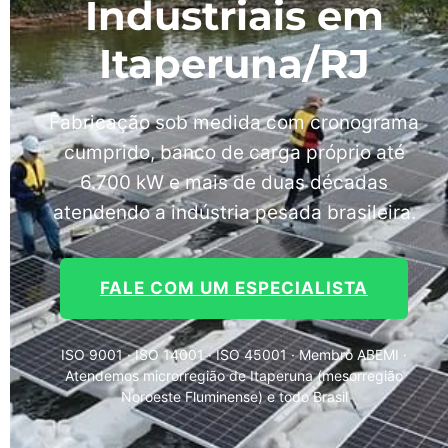
Industriais em
Itaperuna/RJ
Fabricação sob medida com cronograma
cumprido, banco de carga próprio até
6.700 kW e mais de duas décadas
atendendo a indústria pesada brasileira.
FALE COM UM ESPECIALISTA
ISO 9001 · ISO 14001 · ISO 45001 · Membro ABEMI ·
Atendemos microrregião de Itaperuna (mesorregião
Noroeste Fluminense) e todo Brasil