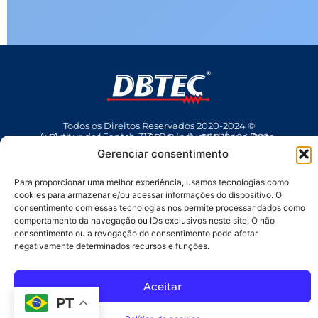
Todos os Direitos Reservados 2020-2024 ©
Av Arthur dos Santos, 313 • Pq. Industrial Água Preta • Pindamonhangaba • SP • Brasil • CEP 12404-289
(12) 3642 9006
• dbtec@dbtec.com.br
Gerenciar consentimento
Para proporcionar uma melhor experiência, usamos tecnologias como
cookies para armazenar e/ou acessar informações do dispositivo. O
consentimento com essas tecnologias nos permite processar dados como
comportamento da navegação ou IDs exclusivos neste site. O não
consentimento ou a revogação do consentimento pode afetar
negativamente determinados recursos e funções.
SAC
Aceitar
PT