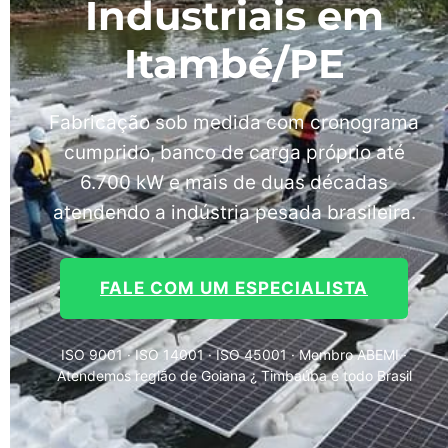
Industriais em
Itambé/PE
Fabricação sob medida com cronograma
cumprido, banco de carga próprio até
6.700 kW e mais de duas décadas
atendendo a indústria pesada brasileira.
FALE COM UM ESPECIALISTA
ISO 9001 · ISO 14001 · ISO 45001 · Membro ABEMI ·
Atendemos região de Goiana ¿ Timbaúba e todo Brasil