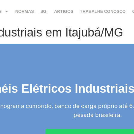
S
NORMAS
SGI
ARTIGOS
TRABALHE CONOSCO
ndustriais em Itajubá/MG
éis Elétricos Industria
nograma cumprido, banco de carga próprio até 6.
pesada brasileira.