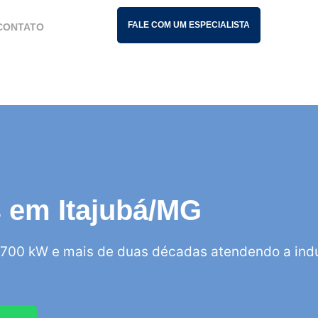
FALE COM UM ESPECIALISTA
CONTATO
is em Itajubá/MG
700 kW e mais de duas décadas atendendo a indú