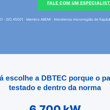
FALE COM UM ESPECIALIS
1 · ISO 45001 · Membro ABEMI · Atendemos microrregião de Itajubá 
ubá escolhe a DBTEC porque o pa
testado e dentro da norma
6.700 kW