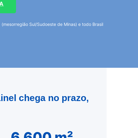
TA
(mesorregião Sul/Sudoeste de Minas) e todo Brasil
inel chega no prazo,
6.600 m²