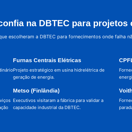
onfia na DBTEC para projetos c
 que escolheram a DBTEC para fornecimentos onde falha n
Furnas Centrais Elétricas
CPFL
dinário
Projeto estratégico em usina hidrelétrica de
Forne
geração de energia.
energi
Metso (Finlândia)
Voit
viços
Executivos visitaram a fábrica para validar a
Forne
ação
capacidade industrial da DBTEC.
parada