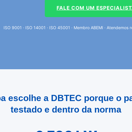
FALE COM UM ESPECIALIS
ISO 9001 · ISO 14001 · ISO 45001 · Membro ABEMI · Atendemos reg
uba escolhe a DBTEC porque o p
testado e dentro da norma