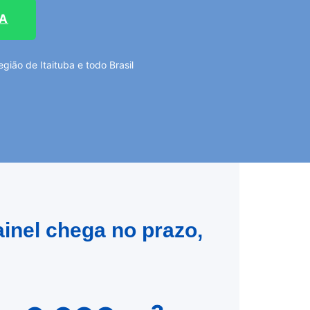
TA
ião de Itaituba e todo Brasil
ainel chega no prazo,