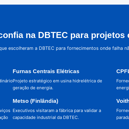
onfia na DBTEC para projetos c
 que escolheram a DBTEC para fornecimentos onde falha n
Furnas Centrais Elétricas
CPFL
dinário
Projeto estratégico em usina hidrelétrica de
Forne
geração de energia.
energi
Metso (Finlândia)
Voit
viços
Executivos visitaram a fábrica para validar a
Forne
ação
capacidade industrial da DBTEC.
parada