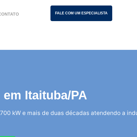
FALE COM UM ESPECIALISTA
CONTATO
s em Itaituba/PA
700 kW e mais de duas décadas atendendo a indú