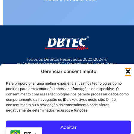
Todos os Direitos Reservados 2020-2024 ©
Av Arthur dos Santos, 313 • Pq. Industrial Água Preta • Pindamonhangaba • SP • Brasil • CEP 12404-289
(12) 3642 9006
• dbtec@dbtec.com.br
Gerenciar consentimento
Para proporcionar uma melhor experiência, usamos tecnologias como
cookies para armazenar e/ou acessar informações do dispositivo. O
consentimento com essas tecnologias nos permite processar dados como
comportamento da navegação ou IDs exclusivos neste site. O não
consentimento ou a revogação do consentimento pode afetar
negativamente determinados recursos e funções.
SAC
Aceitar