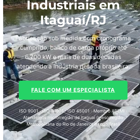
Industriais em
Itaguaí/RJ
Fabricação sob medida com cronograma
cumprido, banco de carga próprio até
6.700 kW e mais de duas décadas
atendendo a indústria pesada brasileira.
FALE COM UM ESPECIALISTA
ISO 9001 · ISO 14001 · ISO 45001 · Membro ABEMI ·
Atendemos microrregião de Itaguaí (mesorregião
Metropolitana do Rio de Janeiro) e todo Brasil