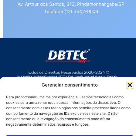
Av. Arthur dos Santos, 313, Pindamonhangaba/SP
Telefone (12) 3642-9006
Todos os Direitos Reservados 2020-2024 ©
Av Arthur dos Santos, 313 • Pq. Industrial Água Preta • Pindamonhangaba • SP • Brasil • CEP 12404-289
(12) 3642 9006
• dbtec@dbtec.com.br
Gerenciar consentimento
Para proporcionar uma melhor experiência, usamos tecnologias como
cookies para armazenar e/ou acessar informações do dispositivo. O
consentimento com essas tecnologias nos permite processar dados como
comportamento da navegação ou IDs exclusivos neste site. O não
consentimento ou a revogação do consentimento pode afetar
negativamente determinados recursos e funções.
SAC