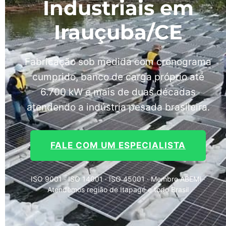
Industriais em
Irauçuba/CE
Fabricação sob medida com cronograma
cumprido, banco de carga próprio até
6.700 kW e mais de duas décadas
atendendo a indústria pesada brasileira.
FALE COM UM ESPECIALISTA
ISO 9001 · ISO 14001 · ISO 45001 · Membro ABEMI ·
Atendemos região de Itapagé e todo Brasil