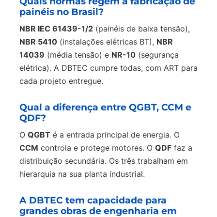
Quais normas regem a fabricação de
painéis no Brasil?
NBR IEC 61439-1/2
(painéis de baixa tensão),
NBR 5410
(instalações elétricas BT),
NBR
14039
(média tensão) e
NR-10
(segurança
elétrica). A DBTEC cumpre todas, com ART para
cada projeto entregue.
Qual a diferença entre QGBT, CCM e
QDF?
O
QGBT
é a entrada principal de energia. O
CCM
controla e protege motores. O
QDF
faz a
distribuição secundária. Os três trabalham em
hierarquia na sua planta industrial.
A DBTEC tem capacidade para
grandes obras de engenharia em