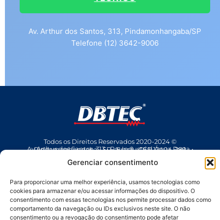
Av. Arthur dos Santos, 313, Pindamonhangaba/SP
Telefone (12) 3642-9006
Todos os Direitos Reservados 2020-2024 ©
Av Arthur dos Santos, 313 • Pq. Industrial Água Preta • Pindamonhangaba • SP • Brasil • CEP 12404-289
(12) 3642 9006
• dbtec@dbtec.com.br
Gerenciar consentimento
Para proporcionar uma melhor experiência, usamos tecnologias como
cookies para armazenar e/ou acessar informações do dispositivo. O
consentimento com essas tecnologias nos permite processar dados como
comportamento da navegação ou IDs exclusivos neste site. O não
consentimento ou a revogação do consentimento pode afetar