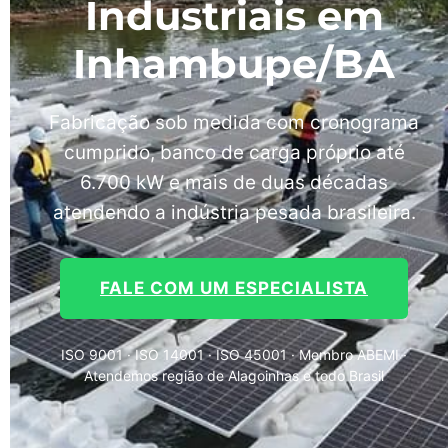
Industriais em
Inhambupe/BA
Fabricação sob medida com cronograma
cumprido, banco de carga próprio até
6.700 kW e mais de duas décadas
atendendo a indústria pesada brasileira.
FALE COM UM ESPECIALISTA
ISO 9001 · ISO 14001 · ISO 45001 · Membro ABEMI ·
Atendemos região de Alagoinhas e todo Brasil