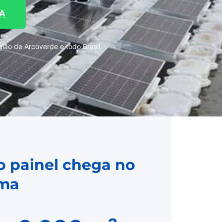
TA
ão de Arcoverde e todo Brasil
o painel chega no
rma