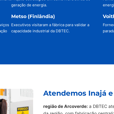
geração de energia.
energi
Metso (Finlândia)
Voit
viços
Executivos visitaram a fábrica para validar a
Forne
ação
capacidade industrial da DBTEC.
parada
Atendemos Inajá e 
região de Arcoverde:
a DBTEC ate
da região, com fabricação central