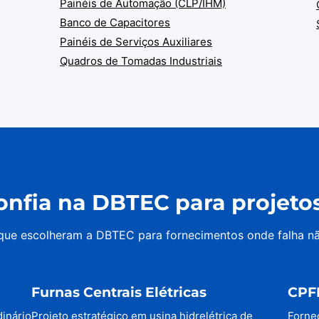
Painéis de Automação (CLP/IHM)
Banco de Capacitores
Painéis de Serviços Auxiliares
Quadros de Tomadas Industriais
nfia na DBTEC para projetos 
 que escolheram a DBTEC para fornecimentos onde falha n
Furnas Centrais Elétricas
CPF
dinário
Projeto estratégico em usina hidrelétrica de
Forne