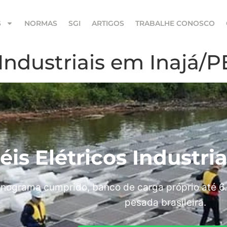
S
NORMAS
SGI
ARTIGOS
TRABALHE CONOSCO
 Industriais em Inajá/P
éis Elétricos Industri
nograma cumprido, banco de carga próprio até 6.
pesada brasileira.