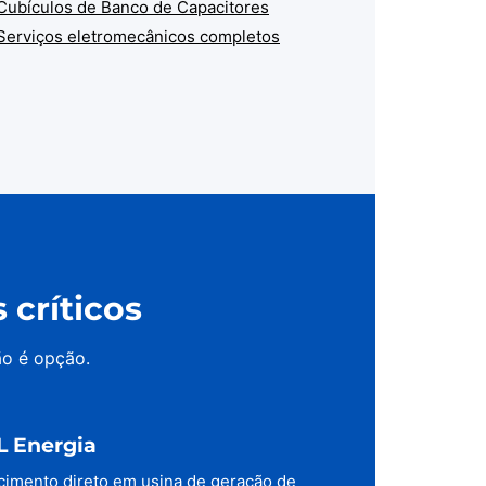
Cubículos de Banco de Capacitores
Serviços eletromecânicos completos
críticos
ão é opção.
L Energia
cimento direto em usina de geração de