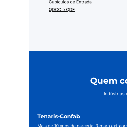
Cubículos de Entrada
QDCC e QDF
Quem co
Indústrias
Tenaris-Confab
Mais de 10 anos de parceria. Reparo extraor