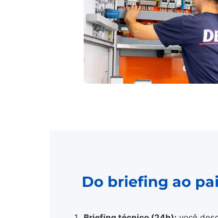
Do briefing ao p
Briefing técnico (24h):
você desc