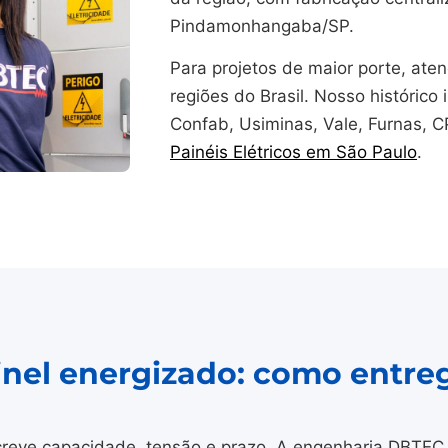
Pindamonhangaba/SP.
Para projetos de maior porte, at
regiões do Brasil. Nosso histórico i
Confab, Usiminas, Vale, Furnas, 
Painéis Elétricos em São Paulo
.
ainel energizado: como entre
reve capacidade, tensão e prazo. A engenharia DBTEC 