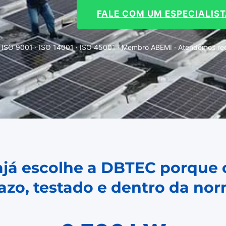
FALE COM UM ESPECIALIS
ISO 9001 · ISO 14001 · ISO 45001 · Membro ABEMI · Atendemos regi
najá escolhe a DBTEC porque 
azo, testado e dentro da no