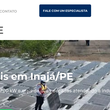
FALE COM UM ESPECIALISTA
CONTATO
E
ais em Inajá/PE
700 kW e mais de duas décadas atendendo a indú