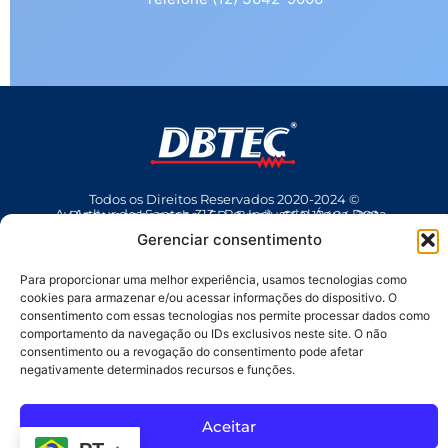
Todos os Direitos Reservados 2020-2024 ©
Av Arthur dos Santos, 313 • Pq. Industrial Água Preta • Pindamonhangaba • SP • Brasil • CEP 12404-289
(12) 3642 9006
• dbtec@dbtec.com.br
Gerenciar consentimento
Para proporcionar uma melhor experiência, usamos tecnologias como
cookies para armazenar e/ou acessar informações do dispositivo. O
consentimento com essas tecnologias nos permite processar dados como
comportamento da navegação ou IDs exclusivos neste site. O não
consentimento ou a revogação do consentimento pode afetar
negativamente determinados recursos e funções.
SAC
Aceitar