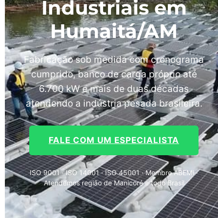
Industriais em
Humaitá/AM
Fabricação sob medida com cronograma
cumprido, banco de carga próprio até
6.700 kW e mais de duas décadas
atendendo a indústria pesada brasileira.
FALE COM UM ESPECIALISTA
ISO 9001 · ISO 14001 · ISO 45001 · Membro ABEMI ·
Atendemos região de Manicoré e todo Brasil