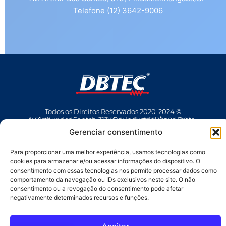
Telefone (12) 3642-9006
Todos os Direitos Reservados 2020-2024 ©
Av Arthur dos Santos, 313 • Pq. Industrial Água Preta • Pindamonhangaba • SP • Brasil • CEP 12404-289
(12) 3642 9006
• dbtec@dbtec.com.br
Gerenciar consentimento
Para proporcionar uma melhor experiência, usamos tecnologias como
cookies para armazenar e/ou acessar informações do dispositivo. O
consentimento com essas tecnologias nos permite processar dados como
comportamento da navegação ou IDs exclusivos neste site. O não
consentimento ou a revogação do consentimento pode afetar
negativamente determinados recursos e funções.
SAC