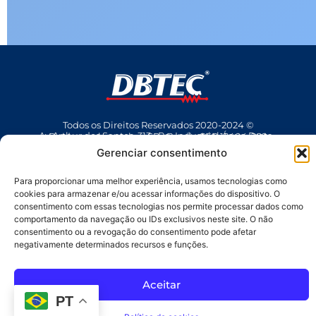
Todos os Direitos Reservados 2020-2024 ©
Av Arthur dos Santos, 313 • Pq. Industrial Água Preta • Pindamonhangaba • SP • Brasil • CEP 12404-289
(12) 3642 9006
• dbtec@dbtec.com.br
Gerenciar consentimento
Para proporcionar uma melhor experiência, usamos tecnologias como
cookies para armazenar e/ou acessar informações do dispositivo. O
consentimento com essas tecnologias nos permite processar dados como
comportamento da navegação ou IDs exclusivos neste site. O não
consentimento ou a revogação do consentimento pode afetar
negativamente determinados recursos e funções.
SAC
Aceitar
PT