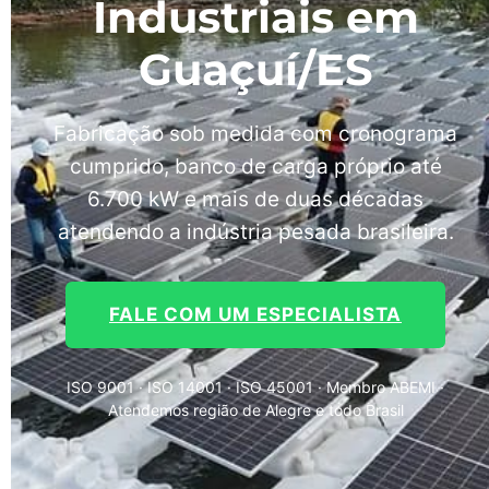
Industriais em
Guaçuí/ES
Fabricação sob medida com cronograma
cumprido, banco de carga próprio até
6.700 kW e mais de duas décadas
atendendo a indústria pesada brasileira.
FALE COM UM ESPECIALISTA
ISO 9001 · ISO 14001 · ISO 45001 · Membro ABEMI ·
Atendemos região de Alegre e todo Brasil