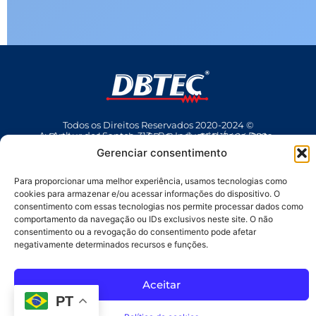
Todos os Direitos Reservados 2020-2024 ©
Av Arthur dos Santos, 313 • Pq. Industrial Água Preta • Pindamonhangaba • SP • Brasil • CEP 12404-289
(12) 3642 9006
• dbtec@dbtec.com.br
Gerenciar consentimento
Para proporcionar uma melhor experiência, usamos tecnologias como
cookies para armazenar e/ou acessar informações do dispositivo. O
consentimento com essas tecnologias nos permite processar dados como
comportamento da navegação ou IDs exclusivos neste site. O não
consentimento ou a revogação do consentimento pode afetar
negativamente determinados recursos e funções.
SAC
Aceitar
PT