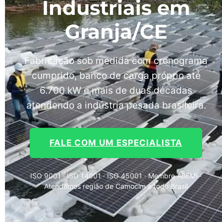
Industriais em
Granja/CE
Fabricação sob medida com cronograma
cumprido, banco de carga próprio até
6.700 kW e mais de duas décadas
atendendo a indústria pesada brasileira.
FALE COM UM ESPECIALISTA
ISO 9001 · ISO 14001 · ISO 45001 · Membro ABEMI ·
Atendemos região de Camocim e todo Brasil