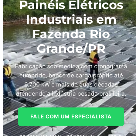
Painéis Elétricos
Industriais em
Fazenda Rio
Grande/PR
Fabricação sob medida com cronograma
cumprido, banco de carga próprio até
6.700 kW e mais de duas décadas
atendendo a indústria pesada brasileira.
FALE COM UM ESPECIALISTA