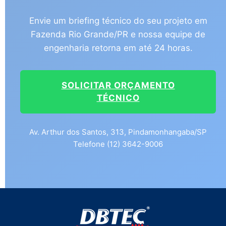
Envie um briefing técnico do seu projeto em
Fazenda Rio Grande/PR e nossa equipe de
engenharia retorna em até 24 horas.
SOLICITAR ORÇAMENTO
TÉCNICO
Av. Arthur dos Santos, 313, Pindamonhangaba/SP
Telefone (12) 3642-9006