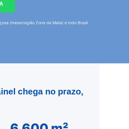
TA
osa (mesorregião Zona da Mata) e todo Brasil
inel chega no prazo,
6.600 m²