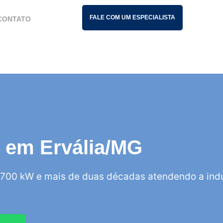
FALE COM UM ESPECIALISTA
CONTATO
is em Ervália/MG
700 kW e mais de duas décadas atendendo a indú