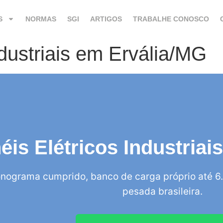
S
NORMAS
SGI
ARTIGOS
TRABALHE CONOSCO
ndustriais em Ervália/MG
éis Elétricos Industria
nograma cumprido, banco de carga próprio até 6.
pesada brasileira.