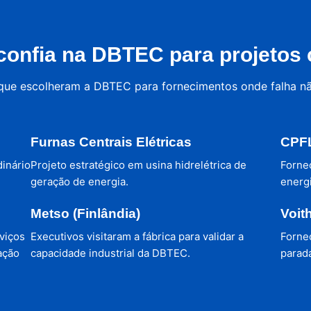
onfia na DBTEC para projetos c
 que escolheram a DBTEC para fornecimentos onde falha n
Furnas Centrais Elétricas
CPFL
dinário
Projeto estratégico em usina hidrelétrica de
Forne
geração de energia.
energi
Metso (Finlândia)
Voit
viços
Executivos visitaram a fábrica para validar a
Forne
ação
capacidade industrial da DBTEC.
parada