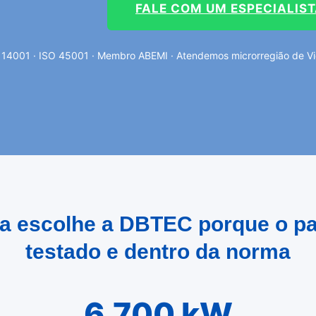
FALE COM UM ESPECIALIS
 14001 · ISO 45001 · Membro ABEMI · Atendemos microrregião de Viç
lia escolhe a DBTEC porque o pa
testado e dentro da norma
6.700 kW