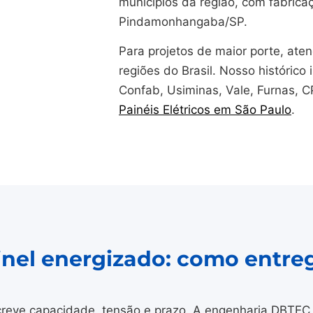
municípios da região, com fabrica
Pindamonhangaba/SP.
Para projetos de maior porte, at
regiões do Brasil. Nosso histórico i
Confab, Usiminas, Vale, Furnas, 
Painéis Elétricos em São Paulo
.
ainel energizado: como entre
reve capacidade, tensão e prazo. A engenharia DBTEC 