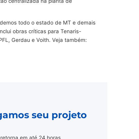
ção centralizada na planta de
endemos todo o estado de MT e demais
nclui obras críticas para Tenaris-
CPFL, Gerdau e Voith. Veja também:
gamos seu projeto
retorna em até 24 horas.