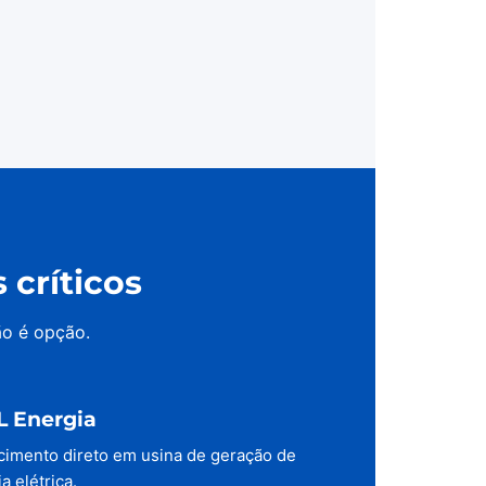
críticos
ão é opção.
L Energia
cimento direto em usina de geração de
a elétrica.