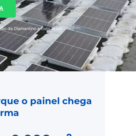
TA
ão de Diamantino e todo Brasil
rque o painel chega
orma