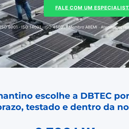
FALE COM UM ESPECIALIS
ISO 9001 · ISO 14001 · ISO 45001 · Membro ABEMI · Atendemos regi
mantino escolhe a DBTEC po
prazo, testado e dentro da n