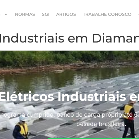
S
NORMAS
SGI
ARTIGOS
TRABALHE CONOSCO
s Industriais em Diama
 Elétricos Industriai
nograma cumprido, banco de carga próprio até 6.
pesada brasileira.