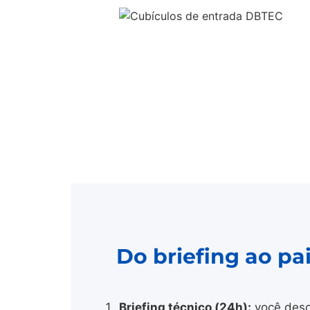
Do briefing ao p
Briefing técnico (24h):
você desc