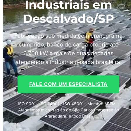
Industriais em
Descalvado/SP
Fabricação sob medida com cronograma
cumprido, banco de carga próprio até
6.700 kW e mais de duas décadas
atendendo a indústria pesada brasileira.
FALE COM UM ESPECIALISTA
ISO 9001 · ISO 14001 · ISO 45001 · Membro ABEMI ·
Atendemos microrregião de São Carlos (mesorregião
Araraquara) e todo Brasil