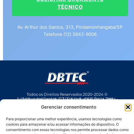
TÉCNICO
Av. Arthur dos Santos, 313, Pindamonhangaba/SP
Telefone (12) 3642-9006
Todos os Direitos Reservados 2020-2024 ©
Av Arthur dos Santos, 313 • Pq. Industrial Água Preta • Pindamonhangaba • SP • Brasil • CEP 12404-289
(12) 3642 9006
• dbtec@dbtec.com.br
Gerenciar consentimento
Para proporcionar uma melhor experiência, usamos tecnologias como
cookies para armazenar e/ou acessar informações do dispositivo. O
consentimento com essas tecnologias nos permite processar dados como