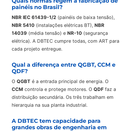
Quais normas regem a fabricação de
painéis no Brasil?
NBR IEC 61439-1/2
(painéis de baixa tensão),
NBR 5410
(instalações elétricas BT),
NBR
14039
(média tensão) e
NR-10
(segurança
elétrica). A DBTEC cumpre todas, com ART para
cada projeto entregue.
Qual a diferença entre QGBT, CCM e
QDF?
O
QGBT
é a entrada principal de energia. O
CCM
controla e protege motores. O
QDF
faz a
distribuição secundária. Os três trabalham em
hierarquia na sua planta industrial.
A DBTEC tem capacidade para
grandes obras de engenharia em