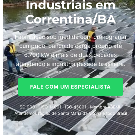
Industriais em
Correntina/BA
Fabricação sob medida com cronograma
cumprido, banco de carga próprio até
6.700 kW e mais de duas décadas
atendendo a indústria pesada brasileira.
FALE COM UM ESPECIALISTA
ISO 9001 · ISO 14001 · ISO 45001 · Membro ABEMI ·
Atendemos região de Santa Maria da Vitoria e todo Brasil