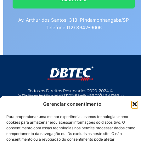
Av. Arthur dos Santos, 313, Pindamonhangaba/SP
Telefone (12) 3642-9006
Todos os Direitos Reservados 2020-2024 ©
Av Arthur dos Santos, 313 • Pq. Industrial Água Preta • Pindamonhangaba • SP • Brasil • CEP 12404-289
(12) 3642 9006
• dbtec@dbtec.com.br
Gerenciar consentimento
Para proporcionar uma melhor experiência, usamos tecnologias como
cookies para armazenar e/ou acessar informações do dispositivo. O
consentimento com essas tecnologias nos permite processar dados como
comportamento da navegação ou IDs exclusivos neste site. O não
consentimento ou a revogação do consentimento pode afetar