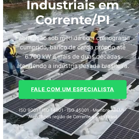
Industriais em
Corrente/PI
Fabricação sob medida com cronograma
cumprido, banco de carga próprio até
6.700 kW e mais de duas décadas
atendendo a indústria pesada brasileira.
FALE COM UM ESPECIALISTA
ISO 9001 · ISO 14001 · ISO 45001 · Membro ABEMI ·
Atendemos região de Corrente e todo Brasil