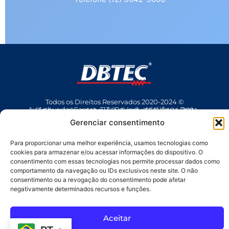
Todos os Direitos Reservados 2020-2024 ©
Av Arthur dos Santos, 313 • Pq. Industrial Água Preta • Pindamonhangaba • SP • Brasil • CEP 12404-289
(12) 3642 9006
• dbtec@dbtec.com.br
Gerenciar consentimento
Para proporcionar uma melhor experiência, usamos tecnologias como
cookies para armazenar e/ou acessar informações do dispositivo. O
consentimento com essas tecnologias nos permite processar dados como
comportamento da navegação ou IDs exclusivos neste site. O não
consentimento ou a revogação do consentimento pode afetar
negativamente determinados recursos e funções.
SAC
Aceitar