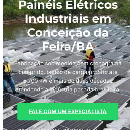
Painéis Elétricos
Industriais em
Conceição da
Feira/BA
Fabricação sob medida com cronograma
cumprido, banco de carga próprio até
6.700 kW e mais de duas décadas
atendendo a indústria pesada brasileira.
FALE COM UM ESPECIALISTA