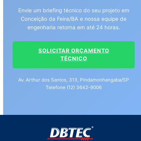
Envie um briefing técnico do seu projeto em
Conceição da Feira/BA e nossa equipe de
engenharia retorna em até 24 horas.
SOLICITAR ORÇAMENTO
TÉCNICO
Av. Arthur dos Santos, 313, Pindamonhangaba/SP
Telefone (12) 3642-9006