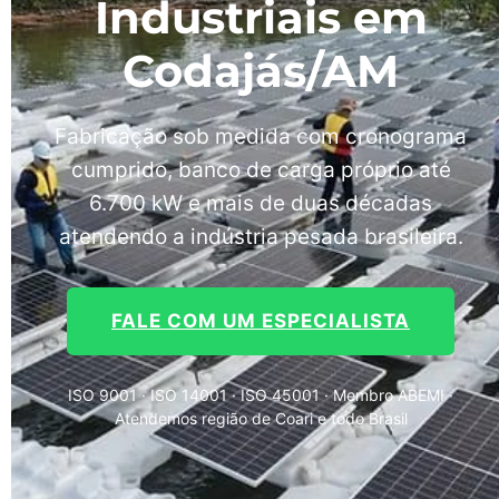
Industriais em
Codajás/AM
Fabricação sob medida com cronograma
cumprido, banco de carga próprio até
6.700 kW e mais de duas décadas
atendendo a indústria pesada brasileira.
FALE COM UM ESPECIALISTA
ISO 9001 · ISO 14001 · ISO 45001 · Membro ABEMI ·
Atendemos região de Coari e todo Brasil