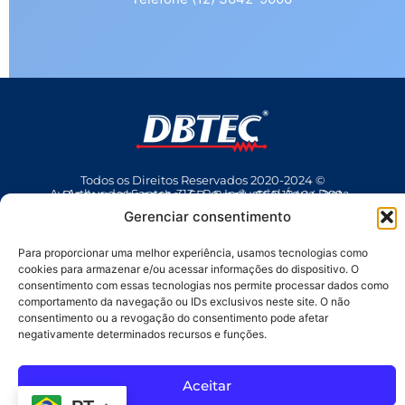
Todos os Direitos Reservados 2020-2024 ©
Av Arthur dos Santos, 313 • Pq. Industrial Água Preta • Pindamonhangaba • SP • Brasil • CEP 12404-289
(12) 3642 9006
• dbtec@dbtec.com.br
Gerenciar consentimento
Para proporcionar uma melhor experiência, usamos tecnologias como
cookies para armazenar e/ou acessar informações do dispositivo. O
consentimento com essas tecnologias nos permite processar dados como
comportamento da navegação ou IDs exclusivos neste site. O não
consentimento ou a revogação do consentimento pode afetar
negativamente determinados recursos e funções.
SAC
Aceitar