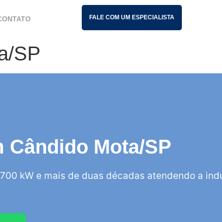
FALE COM UM ESPECIALISTA
CONTATO
ta/SP
em Cândido Mota/SP
700 kW e mais de duas décadas atendendo a indú