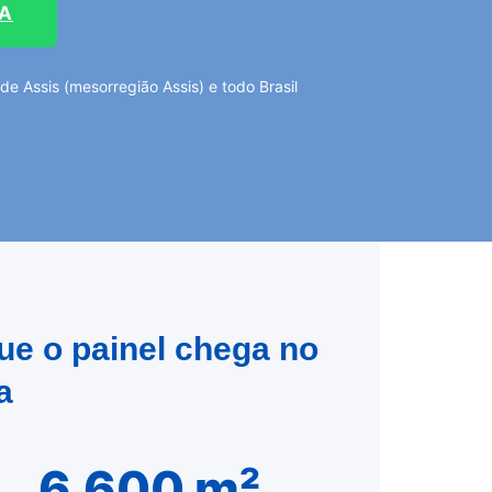
TA
 Assis (mesorregião Assis) e todo Brasil
ue o painel chega no
a
6.600 m²