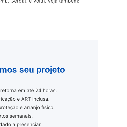
CPFL, Gerdau e Voith. Veja também:
amos seu projeto
retorna em até 24 horas.
cação e ART inclusa.
proteção e arranjo físico.
tos semanais.
dado a presenciar.