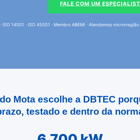
FALE COM UM ESPECIALIS
· ISO 14001 · ISO 45001 · Membro ABEMI · Atendemos microrregião de
ido Mota escolhe a DBTEC porq
prazo, testado e dentro da norm
6.700 kW