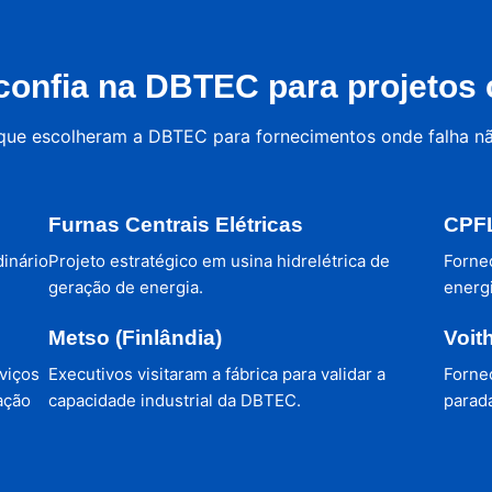
onfia na DBTEC para projetos c
 que escolheram a DBTEC para fornecimentos onde falha n
Furnas Centrais Elétricas
CPFL
dinário
Projeto estratégico em usina hidrelétrica de
Forne
geração de energia.
energi
Metso (Finlândia)
Voit
viços
Executivos visitaram a fábrica para validar a
Forne
ação
capacidade industrial da DBTEC.
parada