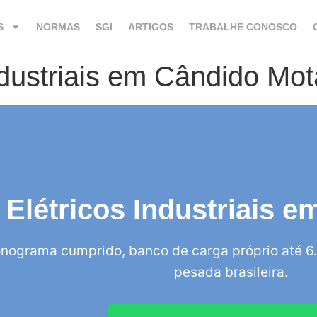
S
NORMAS
SGI
ARTIGOS
TRABALHE CONOSCO
Industriais em Cândido Mo
 Elétricos Industriais 
nograma cumprido, banco de carga próprio até 6.
pesada brasileira.