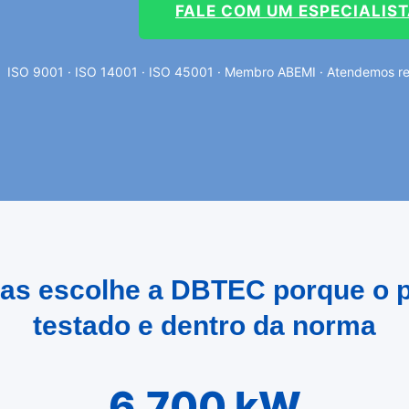
FALE COM UM ESPECIALIS
ISO 9001 · ISO 14001 · ISO 45001 · Membro ABEMI · Atendemos reg
ias escolhe a DBTEC porque o p
testado e dentro da norma
6.700 kW