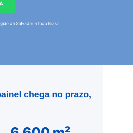
TA
ião de Salvador e todo Brasil
ainel chega no prazo,
6.600 m²