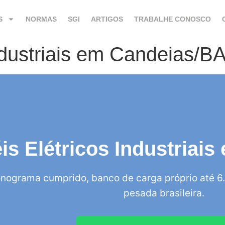
S
NORMAS
SGI
ARTIGOS
TRABALHE CONOSCO
ndustriais em Candeias/B
is Elétricos Industriai
nograma cumprido, banco de carga próprio até 6.
pesada brasileira.