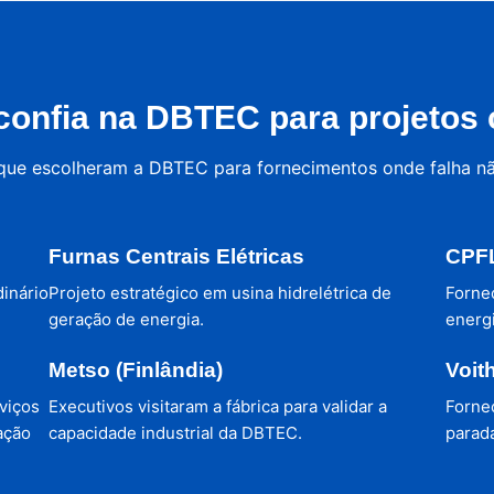
onfia na DBTEC para projetos c
 que escolheram a DBTEC para fornecimentos onde falha n
Furnas Centrais Elétricas
CPFL
dinário
Projeto estratégico em usina hidrelétrica de
Forne
geração de energia.
energi
Metso (Finlândia)
Voit
viços
Executivos visitaram a fábrica para validar a
Forne
ação
capacidade industrial da DBTEC.
parada