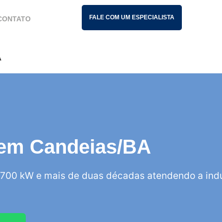
FALE COM UM ESPECIALISTA
CONTATO
A
s em Candeias/BA
700 kW e mais de duas décadas atendendo a indú