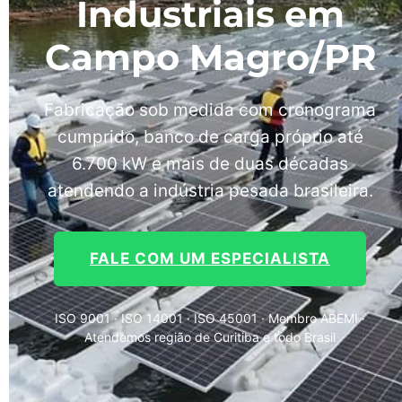
Industriais em
Campo Magro/PR
Fabricação sob medida com cronograma
cumprido, banco de carga próprio até
6.700 kW e mais de duas décadas
atendendo a indústria pesada brasileira.
FALE COM UM ESPECIALISTA
ISO 9001 · ISO 14001 · ISO 45001 · Membro ABEMI ·
Atendemos região de Curitiba e todo Brasil