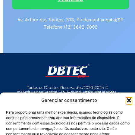
Av. Arthur dos Santos, 313, Pindamonhangaba/SP
Telefone (12) 3642-9006
Todos os Direitos Reservados 2020-2024 ©
Av Arthur dos Santos, 313 • Pq. Industrial Água Preta • Pindamonhangaba • SP • Brasil • CEP 12404-289
(12) 3642 9006
• dbtec@dbtec.com.br
Gerenciar consentimento
Para proporcionar uma melhor experiência, usamos tecnologias como
cookies para armazenar e/ou acessar informações do dispositivo. O
consentimento com essas tecnologias nos permite processar dados como
comportamento da navegação ou IDs exclusivos neste site. O não
consentimento ou a revogação do consentimento pode afetar