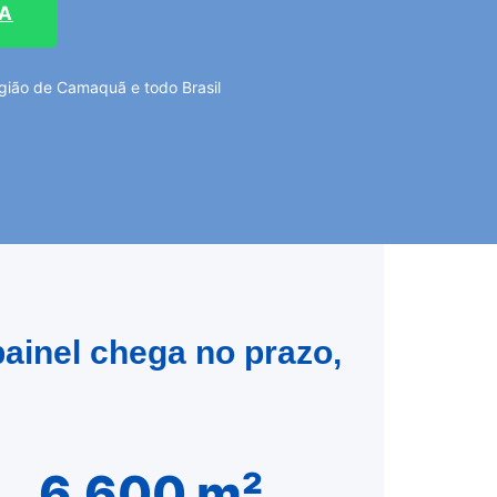
TA
gião de Camaquã e todo Brasil
ainel chega no prazo,
6.600 m²