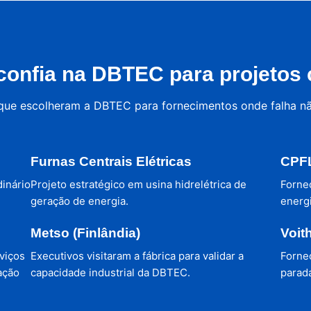
onfia na DBTEC para projetos c
 que escolheram a DBTEC para fornecimentos onde falha n
Furnas Centrais Elétricas
CPFL
dinário
Projeto estratégico em usina hidrelétrica de
Forne
geração de energia.
energi
Metso (Finlândia)
Voit
viços
Executivos visitaram a fábrica para validar a
Forne
ação
capacidade industrial da DBTEC.
parada