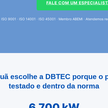
FALE COM UM ESPECIALIS
ISO 9001 · ISO 14001 · ISO 45001 · Membro ABEMI · Atendemos re
uã escolhe a DBTEC porque o p
testado e dentro da norma
6.700 kW