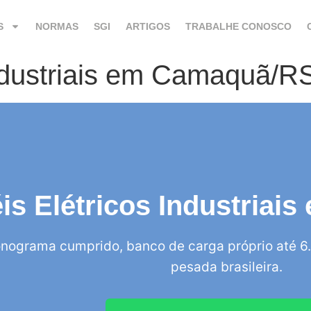
S
NORMAS
SGI
ARTIGOS
TRABALHE CONOSCO
Industriais em Camaquã/R
is Elétricos Industria
nograma cumprido, banco de carga próprio até 6.
pesada brasileira.