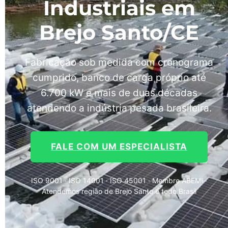
Industriais em
Brejo Santo/CE
Fabricação sob medida com cronograma
cumprido, banco de carga próprio até
6.700 kW e mais de duas décadas
atendendo a indústria pesada brasileira.
FALE COM UM ESPECIALISTA
ISO 9001 · ISO 14001 · ISO 45001 · Membro ABEMI ·
Atendemos região de Brejo Santo e todo Brasil