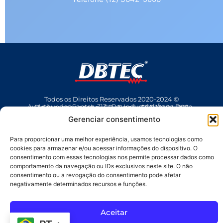
Todos os Direitos Reservados 2020-2024 ©
Av Arthur dos Santos, 313 • Pq. Industrial Água Preta • Pindamonhangaba • SP • Brasil • CEP 12404-289
(12) 3642 9006
• dbtec@dbtec.com.br
Gerenciar consentimento
Para proporcionar uma melhor experiência, usamos tecnologias como
cookies para armazenar e/ou acessar informações do dispositivo. O
consentimento com essas tecnologias nos permite processar dados como
comportamento da navegação ou IDs exclusivos neste site. O não
consentimento ou a revogação do consentimento pode afetar
negativamente determinados recursos e funções.
SAC
Aceitar