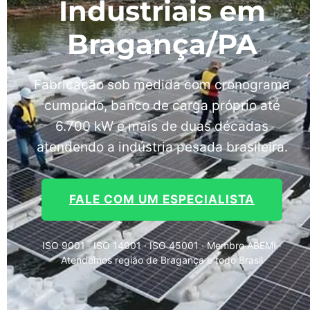
Industriais em
Bragança/PA
Fabricação sob medida com cronograma
cumprido, banco de carga próprio até
6.700 kW e mais de duas décadas
atendendo a indústria pesada brasileira.
FALE COM UM ESPECIALISTA
ISO 9001 · ISO 14001 · ISO 45001 · Membro ABEMI ·
Atendemos região de Bragança e todo Brasil