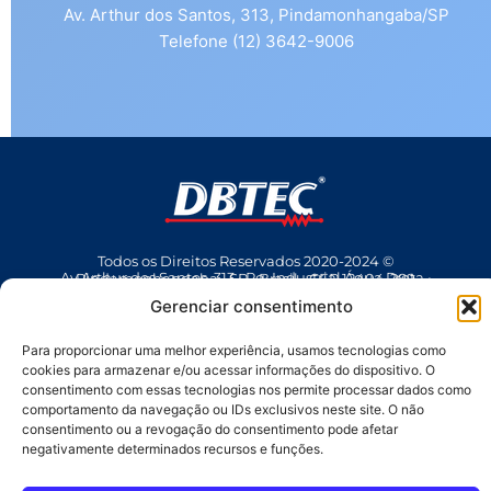
Av. Arthur dos Santos, 313, Pindamonhangaba/SP
Telefone (12) 3642-9006
Todos os Direitos Reservados 2020-2024 ©
Av Arthur dos Santos, 313 • Pq. Industrial Água Preta • Pindamonhangaba • SP • Brasil • CEP 12404-289
(12) 3642 9006
• dbtec@dbtec.com.br
Gerenciar consentimento
Para proporcionar uma melhor experiência, usamos tecnologias como
cookies para armazenar e/ou acessar informações do dispositivo. O
consentimento com essas tecnologias nos permite processar dados como
comportamento da navegação ou IDs exclusivos neste site. O não
consentimento ou a revogação do consentimento pode afetar
negativamente determinados recursos e funções.
SAC