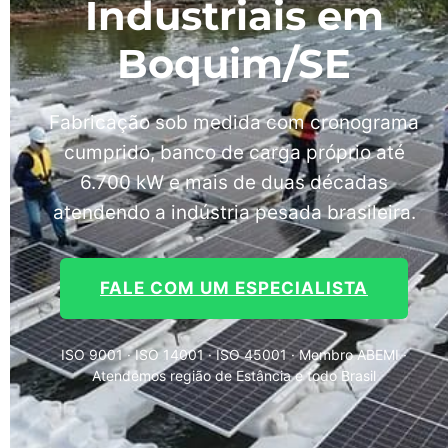
Industriais em
Boquim/SE
Fabricação sob medida com cronograma
cumprido, banco de carga próprio até
6.700 kW e mais de duas décadas
atendendo a indústria pesada brasileira.
FALE COM UM ESPECIALISTA
ISO 9001 · ISO 14001 · ISO 45001 · Membro ABEMI ·
Atendemos região de Estância e todo Brasil