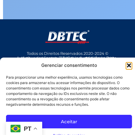
Todos os Direitos Reservados 2020-2024 ©
Av Arthur dos Santos, 313 • Pq. Industrial Água Preta • Pindamonhangaba • SP • Brasil • CEP 12404-289
(12) 3642 9006
• dbtec@dbtec.com.br
Gerenciar consentimento
Para proporcionar uma melhor experiência, usamos tecnologias como
cookies para armazenar e/ou acessar informações do dispositivo. O
consentimento com essas tecnologias nos permite processar dados como
comportamento da navegação ou IDs exclusivos neste site. O não
consentimento ou a revogação do consentimento pode afetar
negativamente determinados recursos e funções.
SAC
Aceitar
PT