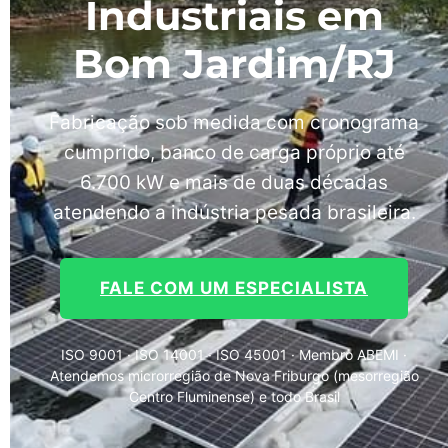
Industriais em
Bom Jardim/RJ
Fabricação sob medida com cronograma
cumprido, banco de carga próprio até
6.700 kW e mais de duas décadas
atendendo a indústria pesada brasileira.
FALE COM UM ESPECIALISTA
ISO 9001 · ISO 14001 · ISO 45001 · Membro ABEMI ·
Atendemos microrregião de Nova Friburgo (mesorregião
Centro Fluminense) e todo Brasil