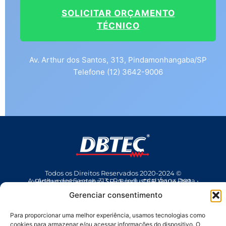
SOLICITAR ORÇAMENTO
TÉCNICO
Av. Arthur dos Santos, 313, Pindamonhangaba/SP
Telefone (12) 3642-9006
Todos os Direitos Reservados 2020-2024 ©
Av Arthur dos Santos, 313 • Pq. Industrial Água Preta • Pindamonhangaba • SP • Brasil • CEP 12404-289
(12) 3642 9006
• dbtec@dbtec.com.br
Gerenciar consentimento
Para proporcionar uma melhor experiência, usamos tecnologias como
cookies para armazenar e/ou acessar informações do dispositivo. O