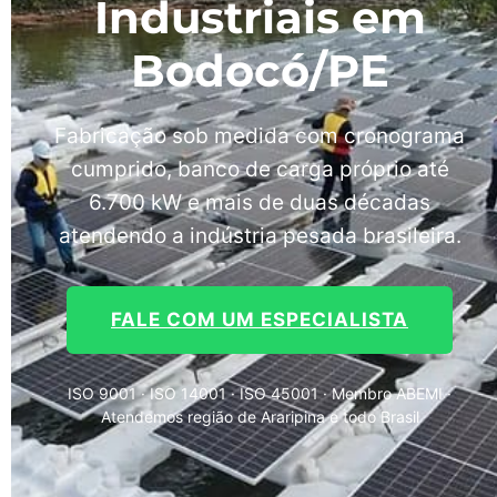
Industriais em
Bodocó/PE
Fabricação sob medida com cronograma
cumprido, banco de carga próprio até
6.700 kW e mais de duas décadas
atendendo a indústria pesada brasileira.
FALE COM UM ESPECIALISTA
ISO 9001 · ISO 14001 · ISO 45001 · Membro ABEMI ·
Atendemos região de Araripina e todo Brasil