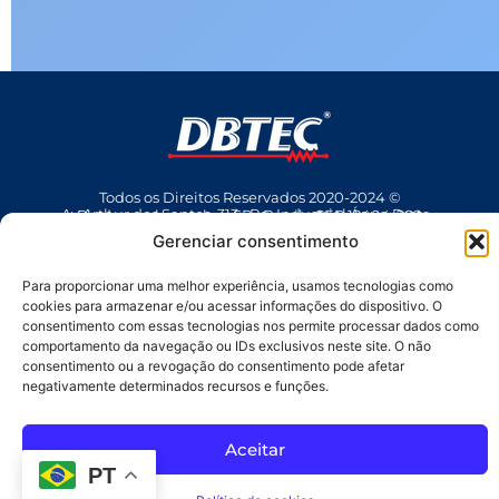
Todos os Direitos Reservados 2020-2024 ©
Av Arthur dos Santos, 313 • Pq. Industrial Água Preta • Pindamonhangaba • SP • Brasil • CEP 12404-289
(12) 3642 9006
• dbtec@dbtec.com.br
Gerenciar consentimento
Para proporcionar uma melhor experiência, usamos tecnologias como
cookies para armazenar e/ou acessar informações do dispositivo. O
consentimento com essas tecnologias nos permite processar dados como
comportamento da navegação ou IDs exclusivos neste site. O não
consentimento ou a revogação do consentimento pode afetar
negativamente determinados recursos e funções.
SAC
Aceitar
PT