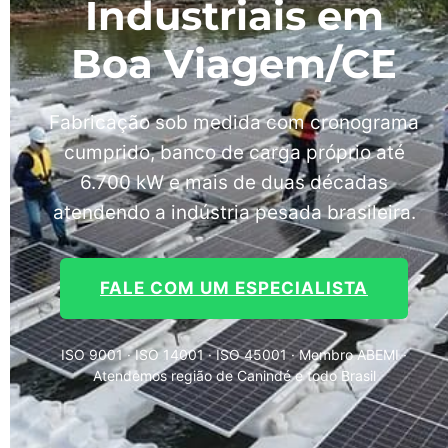
Industriais em
Boa Viagem/CE
Fabricação sob medida com cronograma
cumprido, banco de carga próprio até
6.700 kW e mais de duas décadas
atendendo a indústria pesada brasileira.
FALE COM UM ESPECIALISTA
ISO 9001 · ISO 14001 · ISO 45001 · Membro ABEMI ·
Atendemos região de Canindé e todo Brasil