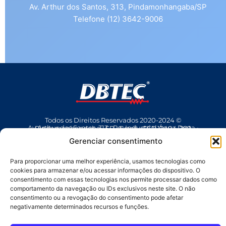
Av. Arthur dos Santos, 313, Pindamonhangaba/SP
Telefone (12) 3642-9006
Todos os Direitos Reservados 2020-2024 ©
Av Arthur dos Santos, 313 • Pq. Industrial Água Preta • Pindamonhangaba • SP • Brasil • CEP 12404-289
(12) 3642 9006
• dbtec@dbtec.com.br
Gerenciar consentimento
Para proporcionar uma melhor experiência, usamos tecnologias como
cookies para armazenar e/ou acessar informações do dispositivo. O
consentimento com essas tecnologias nos permite processar dados como
comportamento da navegação ou IDs exclusivos neste site. O não
consentimento ou a revogação do consentimento pode afetar
negativamente determinados recursos e funções.
SAC