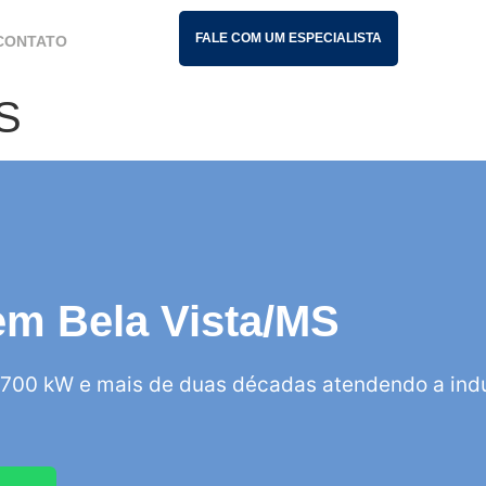
FALE COM UM ESPECIALISTA
CONTATO
MS
 em Bela Vista/MS
700 kW e mais de duas décadas atendendo a indú