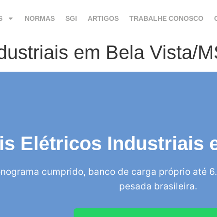
S
NORMAS
SGI
ARTIGOS
TRABALHE CONOSCO
ndustriais em Bela Vista/
is Elétricos Industriais
nograma cumprido, banco de carga próprio até 6.
pesada brasileira.