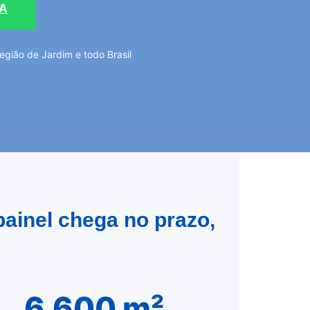
TA
gião de Jardim e todo Brasil
painel chega no prazo,
6.600 m²