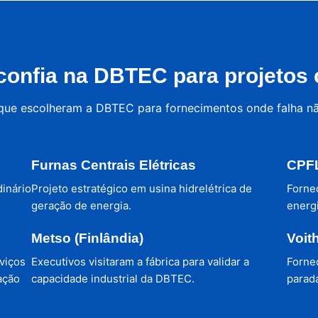
onfia na DBTEC para projetos c
 que escolheram a DBTEC para fornecimentos onde falha n
Furnas Centrais Elétricas
CPFL
dinário
Projeto estratégico em usina hidrelétrica de
Forne
geração de energia.
energi
Metso (Finlândia)
Voit
viços
Executivos visitaram a fábrica para validar a
Forne
ação
capacidade industrial da DBTEC.
parada