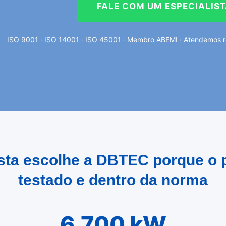
FALE COM UM ESPECIALIS
ISO 9001 · ISO 14001 · ISO 45001 · Membro ABEMI · Atendemos re
ista escolhe a DBTEC porque o 
testado e dentro da norma
6.700 kW