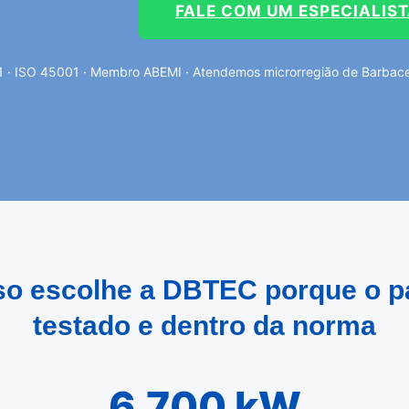
FALE COM UM ESPECIALIS
1 · ISO 45001 · Membro ABEMI · Atendemos microrregião de Barbace
oso escolhe a DBTEC porque o pa
testado e dentro da norma
6.700 kW