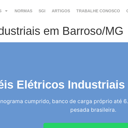
S
NORMAS
SGI
ARTIGOS
TRABALHE CONOSCO
ndustriais em Barroso/MG
éis Elétricos Industria
nograma cumprido, banco de carga próprio até 6.
pesada brasileira.