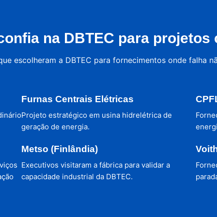
onfia na DBTEC para projetos c
 que escolheram a DBTEC para fornecimentos onde falha n
Furnas Centrais Elétricas
CPFL
dinário
Projeto estratégico em usina hidrelétrica de
Forne
geração de energia.
energi
Metso (Finlândia)
Voit
viços
Executivos visitaram a fábrica para validar a
Forne
ação
capacidade industrial da DBTEC.
parada