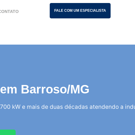
FALE COM UM ESPECIALISTA
CONTATO
is em Barroso/MG
700 kW e mais de duas décadas atendendo a indú