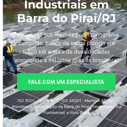
Industriais em
Barra do Piraí/RJ
Fabricação sob medida com cronograma
cumprido, banco de carga próprio até
6.700 kW e mais de duas décadas
atendendo a indústria pesada brasileira.
FALE COM UM ESPECIALISTA
ISO 9001 · ISO 14001 · ISO 45001 · Membro ABEMI ·
Atendemos microrregião de Barra do Piraí (mesorregião Sul
Fluminense) e todo Brasil