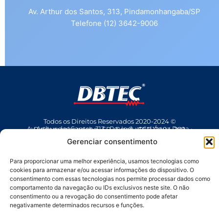
Av. Arthur dos Santos, 313, Pindamonhangaba/SP
Telefone (12) 3642-9006
Todos os Direitos Reservados 2020-2024 ©
Av Arthur dos Santos, 313 • Pq. Industrial Água Preta • Pindamonhangaba • SP • Brasil • CEP 12404-289
(12) 3642 9006
• dbtec@dbtec.com.br
Gerenciar consentimento
Para proporcionar uma melhor experiência, usamos tecnologias como
cookies para armazenar e/ou acessar informações do dispositivo. O
consentimento com essas tecnologias nos permite processar dados como
comportamento da navegação ou IDs exclusivos neste site. O não
consentimento ou a revogação do consentimento pode afetar
negativamente determinados recursos e funções.
SAC