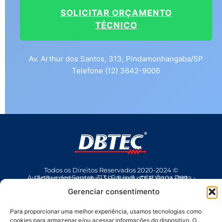
SOLICITAR ORÇAMENTO
TÉCNICO
Av. Arthur dos Santos, 313, Pindamonhangaba/SP
Telefone (12) 3642-9006
Todos os Direitos Reservados 2020-2024 ©
Av Arthur dos Santos, 313 • Pq. Industrial Água Preta • Pindamonhangaba • SP • Brasil • CEP 12404-289
(12) 3642 9006
• dbtec@dbtec.com.br
Gerenciar consentimento
Para proporcionar uma melhor experiência, usamos tecnologias como
cookies para armazenar e/ou acessar informações do dispositivo. O