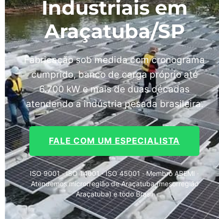
Industriais em
Araçatuba/SP
Fabricação sob medida com cronograma
cumprido, banco de carga próprio até
6.700 kW e mais de duas décadas
atendendo a indústria pesada brasileira.
FALE COM UM ESPECIALISTA
ISO 9001 · ISO 14001 · ISO 45001 · Membro ABEMI ·
Atendemos microrregião de Araçatuba (mesorregião
Araçatuba) e todo Brasil