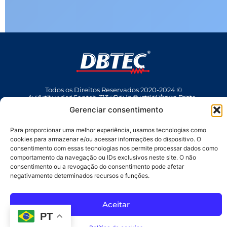
Todos os Direitos Reservados 2020-2024 ©
Av Arthur dos Santos, 313 • Pq. Industrial Água Preta • Pindamonhangaba • SP • Brasil • CEP 12404-289
(12) 3642 9006
• dbtec@dbtec.com.br
Gerenciar consentimento
Para proporcionar uma melhor experiência, usamos tecnologias como
cookies para armazenar e/ou acessar informações do dispositivo. O
consentimento com essas tecnologias nos permite processar dados como
comportamento da navegação ou IDs exclusivos neste site. O não
consentimento ou a revogação do consentimento pode afetar
negativamente determinados recursos e funções.
SAC
Aceitar
PT