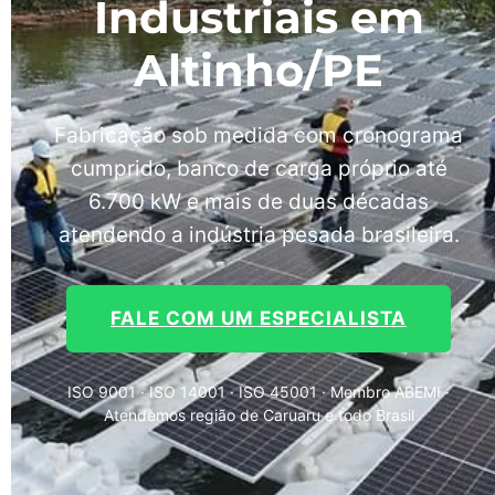
Industriais em
Altinho/PE
Fabricação sob medida com cronograma
cumprido, banco de carga próprio até
6.700 kW e mais de duas décadas
atendendo a indústria pesada brasileira.
FALE COM UM ESPECIALISTA
ISO 9001 · ISO 14001 · ISO 45001 · Membro ABEMI ·
Atendemos região de Caruaru e todo Brasil