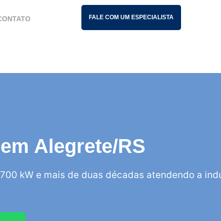
FALE COM UM ESPECIALISTA
CONTATO
s em Alegrete/RS
700 kW e mais de duas décadas atendendo a indú