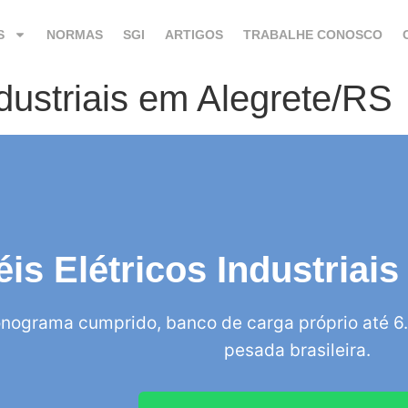
S
NORMAS
SGI
ARTIGOS
TRABALHE CONOSCO
ndustriais em Alegrete/RS
éis Elétricos Industriai
nograma cumprido, banco de carga próprio até 6.
pesada brasileira.