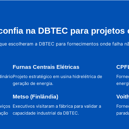
onfia na DBTEC para projetos c
 que escolheram a DBTEC para fornecimentos onde falha n
Furnas Centrais Elétricas
CPFL
dinário
Projeto estratégico em usina hidrelétrica de
Forne
geração de energia.
energi
Metso (Finlândia)
Voit
viços
Executivos visitaram a fábrica para validar a
Forne
ação
capacidade industrial da DBTEC.
parada