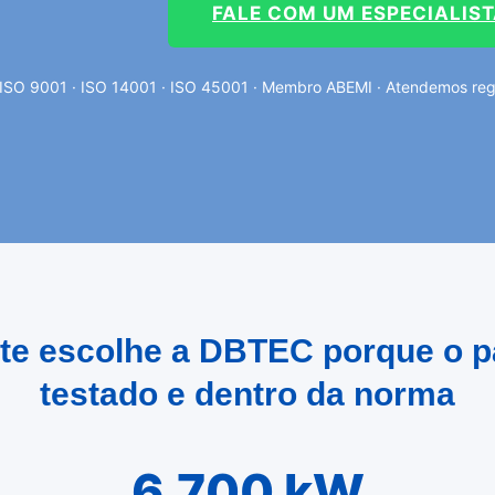
FALE COM UM ESPECIALIS
ISO 9001 · ISO 14001 · ISO 45001 · Membro ABEMI · Atendemos regi
ete escolhe a DBTEC porque o p
testado e dentro da norma
6.700 kW